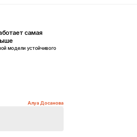
работает самая
рыше
ной модели устойчивого
Алуа Досанова