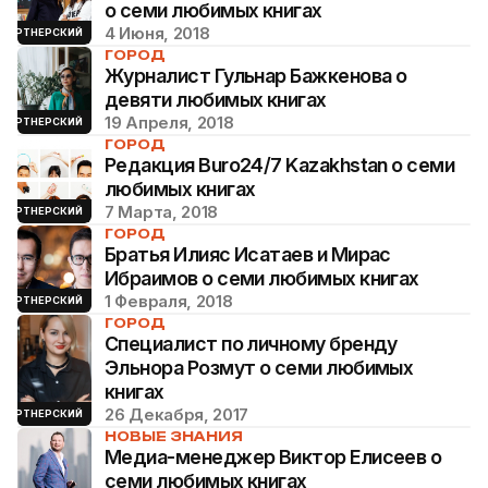
о семи любимых книгах
4 Июня, 2018
ПАРТНЕРСКИЙ
ГОРОД
Журналист Гульнар Бажкенова о
девяти любимых книгах
19 Апреля, 2018
ПАРТНЕРСКИЙ
ГОРОД
Редакция Buro24/7 Kazakhstan о семи
любимых книгах
7 Марта, 2018
ПАРТНЕРСКИЙ
ГОРОД
Братья Илияс Исатаев и Мирас
Ибраимов о семи любимых книгах
1 Февраля, 2018
ПАРТНЕРСКИЙ
ГОРОД
Специалист по личному бренду
Эльнора Розмут о семи любимых
книгах
26 Декабря, 2017
ПАРТНЕРСКИЙ
НОВЫЕ ЗНАНИЯ
Медиа-менеджер Виктор Елисеев о
семи любимых книгах