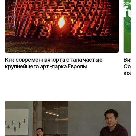
Как современная юрта стала частью
Визу
крупнейшего арт-парка Европы
Coca
колл