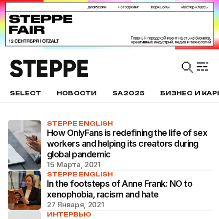
SELECT
НОВОСТИ
SA2025
БИЗНЕС И КАР
STEPPE ENGLISH
How OnlyFans is redefining the life of sex
workers and helping its creators during
global pandemic
15 Марта, 2021
STEPPE ENGLISH
In the footsteps of Anne Frank: NO to
xenophobia, racism and hate
27 Января, 2021
ИНТЕРВЬЮ