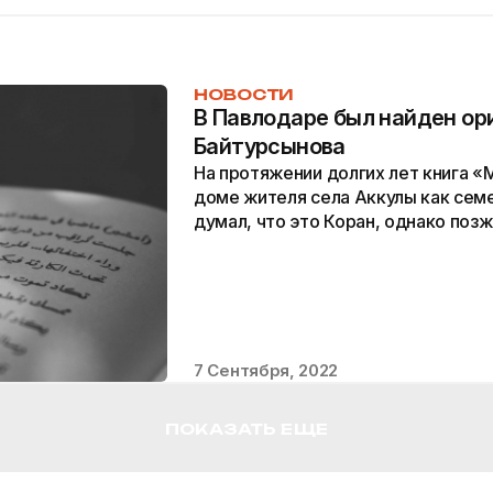
НОВОСТИ
В Павлодаре был найден ор
Байтурсынова
На протяжении долгих лет книга «
доме жителя села Аккулы как сем
думал, что это Коран, однако позж
что это произведение известного 
Байтурсынова.
7 Сентября, 2022
ПОКАЗАТЬ ЕЩЕ