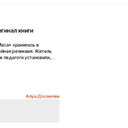
игинал книги
Маса» хранилась в
ейная реликвия. Житель
е педагоги установили,
поэта Ахмета
Алуа Досанова