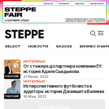
SELECT
НОВОСТИ
SA2025
БИЗНЕС И КАР
ИНТЕРВЬЮ
От стажера до партнера компании EY:
история Адиля Сыздыкова
21 Июня, 2022
ПАРТНЕРСКИЙ
ИНТЕРВЬЮ
Из перспективного футболиста в
аудитора: история Джамшита Валиева
16 Мая, 2022
ПАРТНЕРСКИЙ
ПОКАЗАТЬ ЕЩЕ