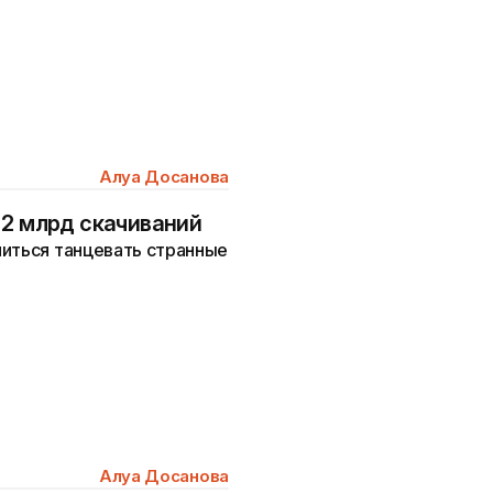
Алуа Досанова
 2 млрд скачиваний
читься танцевать странные
Алуа Досанова