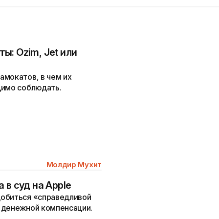
ы: Ozim, Jet или
амокатов, в чем их
димо соблюдать.
Молдир Мухит
 в суд на Apple
добиться «справедливой
 денежной компенсации.