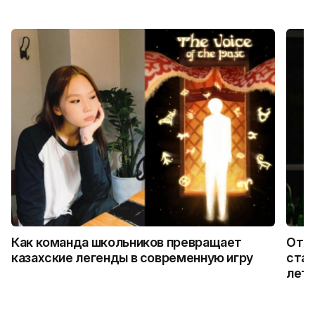
Как команда школьников превращает
От м
казахские легенды в современную игру
стаж
летн