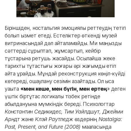
Біріншіден, ностальгия эмоциялық реттеудің тетігі
болып қызмет етеді. Естеліктер өткенді музей
витринасындай дәл қайталамайды. Ми маңызды
сәттерді сұрыптап, жұмсартып, кейбір
тұстарына ретушь жасайды. Осылайша жеке
тарихты тұтастығы жоғары әрі жағымды етіп
қайта құрайды. Мұндай реконструкция көңіл-күйді
көтереді, оқшаулану сезімін азайтады. Ол қысқа
уақытқа
«мен кеше, мен бүгін, мен ертең
» деген
үштік біртұтас логикалық тізбек ретінде
қабылдануына мүмкіндік береді. Психологтар
Константин Седикидес, Тим Уайлдшут, Джейми
Арндт
және
Клэй Раутледж
өздерінің
Nostalgia:
Past, Present, and Future (2008)
мақаласында