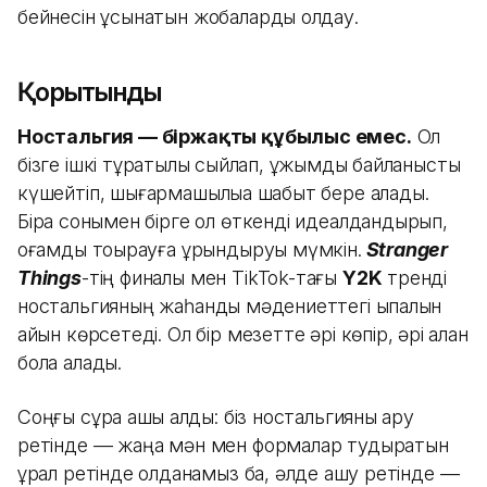
бейнесін ұсынатын жобаларды қолдау.
Қорытынды
Ностальгия — біржақты құбылыс емес.
Ол
бізге ішкі тұрақтылық сыйлап, ұжымдық байланысты
күшейтіп, шығармашылыққа шабыт бере алады.
Бірақ сонымен бірге ол өткенді идеалдандырып,
қоғамды тоқырауға ұрындыруы мүмкін.
Stranger
Things
-тің финалы мен TikTok-тағы
Y2K
тренді
ностальгияның жаһандық мәдениеттегі ықпалын
айқын көрсетеді. Ол бір мезетте әрі көпір, әрі қалқан
бола алады.
Соңғы сұрақ ашық қалды: біз ностальгияны қару
ретінде — жаңа мән мен формалар тудыратын
құрал ретінде қолданамыз ба, әлде қашу ретінде —