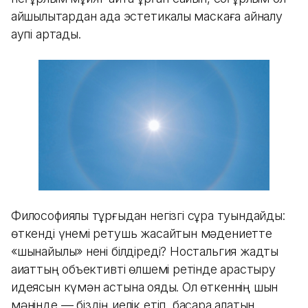
қайшылықтардан ада эстетикалық маскаға айналу
қаупі артады.
Философиялық тұрғыдан негізгі сұрақ туындайды:
өткенді үнемі ретушь жасайтын мәдениетте
«шынайылық» нені білдіреді? Ностальгия жадты
ақиқаттың объективті өлшемі ретінде қарастыру
идеясын күмән астына қояды. Ол өткеннің шын
мәнінде — біздің иелік етіп, басқара алатын