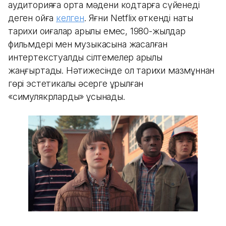
аудиторияға ортақ мәдени кодтарға сүйенеді
деген ойға
келген
. Яғни Netflix өткенді нақты
тарихи оқиғалар арқылы емес, 1980-жылдар
фильмдері мен музыкасына жасалған
интертекстуалдық сілтемелер арқылы
жаңғыртады. Нәтижесінде ол тарихи мазмұннан
гөрі эстетикалық әсерге құрылған
«симулякрларды» ұсынады.