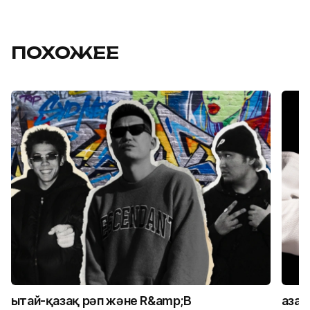
ПОХОЖЕЕ
Қытай-қазақ рәп және R&amp;B
Қаза