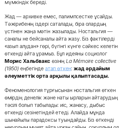
мүмкіндік береді.
Жад — архивке емес, палимпсестке ұқсайды.
Тәжірибенің іздері сақталады, бірақ олардың
үстінен жаңа мәтін жазылады. Ностальгия —
саналы не бейсаналы қайта жазу. Біз фактілерді
«қазып алудан» гөрі, бүгінгі күнге сәйкес келетін
өткенді қайта құрамыз. Бұл идеяны социолог
Морис Хальбвакс
өзінің
La Mémoire collective
(1950)
еңбегінде
атап өткен
:
жад әрдайым
әлеуметтік орта арқылы қалыптасады.
Феноменология тұрғысынан ностальгия өткен
өмірдің денелік және нақты қырларын қайтарудың
тәсілі болып табылады: иіс, жанасу, дыбыс
өткенді сезінетіндей етеді. Алайда мұнда
шынайылық парадоксы туындайды. Біз өткенді
неғұрлым мұқият қайта құрған сайын, соғұрлым ол