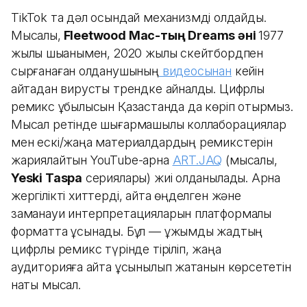
TikTok та дәл осындай механизмді қолдайды.
Мысалы,
Fleetwood Mac-тың Dreams әні
1977
жылы шыққанымен, 2020 жылы скейтбордпен
сырғанаған қолданушының
видеосынан
кейін
қайтадан вирусты трендке айналды. Цифрлық
ремикс құбылысын Қазақстанда да көріп отырмыз.
Мысал ретінде шығармашылық коллаборациялар
мен ескі/жаңа материалдардың ремикстерін
жариялайтын YouTube-арна
ART.JAQ
(мысалы,
Yeski Taspa
сериялары) жиі қолданылады. Арна
жергілікті хиттерді, қайта өңделген және
заманауи интерпретацияларын платформалық
форматта ұсынады. Бұл — ұжымдық жадтың
цифрлық ремикс түрінде тіріліп, жаңа
аудиторияға қайта ұсынылып жатқанын көрсететін
нақты мысал.