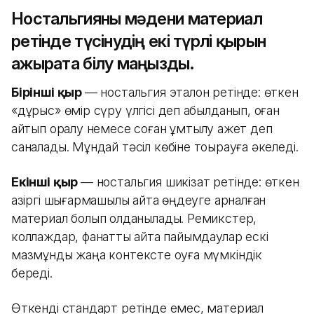
Ностальгияны мәдени материал
ретінде түсінудің екі түрлі қырын
ажырата білу маңызды.
Бірінші қыр
— ностальгия эталон ретінде: өткен
«дұрыс» өмір сүру үлгісі деп қабылданып, оған
қайтып оралу немесе соған ұмтылу қажет деп
саналады. Мұндай тәсіл көбіне тоқырауға әкеледі.
Екінші қыр
— ностальгия шикізат ретінде: өткен
қазіргі шығармашылық қайта өңдеуге арналған
материал болып қолданылады. Ремикстер,
коллаждар, фанаттық қайта пайымдаулар ескі
мазмұнды жаңа контексте оқуға мүмкіндік
береді.
Өткенді стандарт ретінде емес, материал