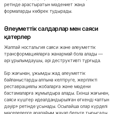
ретінде қарастыратын мәдениет жаңа
формаларды көбірек тудырады.
Әлеуметтік салдарлар мен саяси
қатерлер
Жаппай ностальгия саяси және әлеуметтік
трансформацияларға жанармай бола алады —
әрі құрылымдаушы, әрі деструктивті тұрғыда.
Бір жағынан, ұжымдық жад әлеуметтік
байланыстарды қалпына келтіруге, жергілікті
реставрациялық жобаларға және мәдени
бастамаларға жұмылдыра алады. Екінші жағынан,
саяси күштер идеалдандырылған өткенді «алтын
дәуір» ретінде ұсынады. Осылайша олар күрделі
мәселелерге қарапайым жауап беруге тырысады.