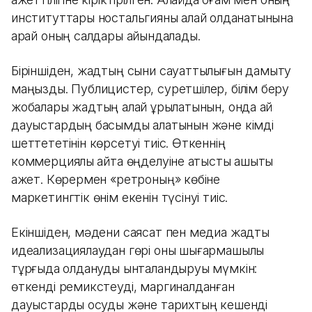
институттары ностальгияны қалай қолданатынына
қарай оның салдары айқындалады.
Біріншіден, жадтың сыни сауаттылығын дамыту
маңызды. Публицистер, суретшілер, білім беру
жобалары жадтың қалай құрылатынын, онда қай
дауыстардың басымдық алатынын және кімді
шеттететінін көрсетуі тиіс. Өткеннің
коммерциялық қайта өңделуіне қатысты ашықтық
қажет. Көрермен «ретроның» көбіне
маркетингтік өнім екенін түсінуі тиіс.
Екіншіден, мәдени саясат пен медиа жадты
идеализациялаудан гөрі оны шығармашылық
тұрғыда қолдануды ынталандыруы мүмкін:
өткенді ремикстеуді, маргиналданған
дауыстарды қосуды және тарихтың кешенді