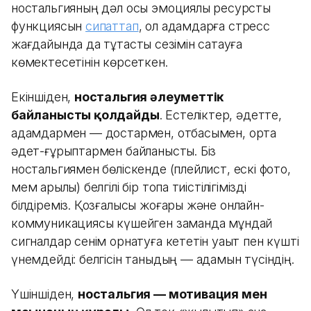
ностальгияның дәл осы эмоциялық ресурстық
функциясын
сипаттап
, ол адамдарға стресс
жағдайында да тұтастық сезімін сақтауға
көмектесетінін көрсеткен.
Екіншіден,
ностальгия әлеуметтік
байланысты қолдайды
. Естеліктер, әдетте,
адамдармен — достармен, отбасымен, ортақ
әдет-ғұрыптармен байланысты. Біз
ностальгиямен бөліскенде (плейлист, ескі фото,
мем арқылы) белгілі бір топқа тиістілігімізді
білдіреміз. Қозғалысы жоғары және онлайн-
коммуникациясы күшейген заманда мұндай
сигналдар сенім орнатуға кететін уақыт пен күшті
үнемдейді: белгісін таныдың — адамын түсіндің.
Үшіншіден,
ностальгия — мотивация мен