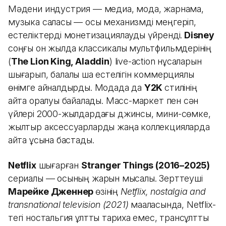
Мәдени индустрия — медиа, мода, жарнама,
музыка саласы — осы механизмді меңгеріп,
естеліктерді монетизациялауды үйренді.
Disney
соңғы он жылда классикалық мультфильмдерінің
(
The Lion King, Aladdin
) live-action нұсқаларын
шығарып, балалық шақ естелігін коммерциялық
өнімге айналдырды. Модада да
Y2K
стилінің
қайта оралуы байқалады. Масс-маркет пен сән
үйлері 2000-жылдардағы джинсы, мини-сөмке,
жылтыр аксессуарларды жаңа коллекцияларда
қайта ұсына бастады.
Netflix
шығарған
Stranger Things (2016–2025)
сериалы — осының жарқын мысалы. Зерттеуші
Марейке Дженнер
өзінің
Netflix, nostalgia and
transnational television (2021)
мақаласында, Netflix-
тегі ностальгия ұлттық тарихқа емес, трансұлттық