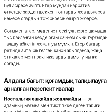
Бұл әсіресе қауіпті. Егер мұндай нарратив
өткенде зардап шеккен топтарды жоққа шығарса
немесе олардың тәжірибесін өшіріп жіберсе.
Сонымен қатар, мәдениет ескі үлгілерге шамадан
тыс байланған кезде қоғам өзін-өзі сыни тұрғыдан
талдау қабілетін жоғалтуы мүмкін. Егер бағдар
ретінде қайта іріктелген канон қабылданса, жаңа
этикалар мен практикаларды дамыту қиынға
соғады.
Алдағы бағыт: қоғамдық талқылауға
арналған перспективалар
Ностальгия ешқайда жоғалмайды
— ол
адамның мағына мен тиістілікке деген табиғи
қажеттілігіне кіріктірілген. Алайда қоғам мен оның