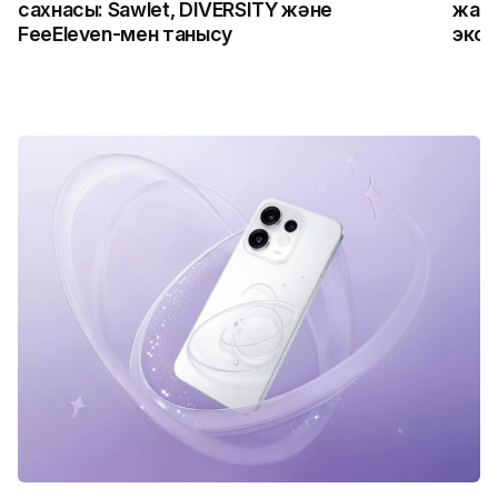
сахнасы: Sawlet, DIVERSITY және
жалғ
FeeEleven-мен танысу
экск