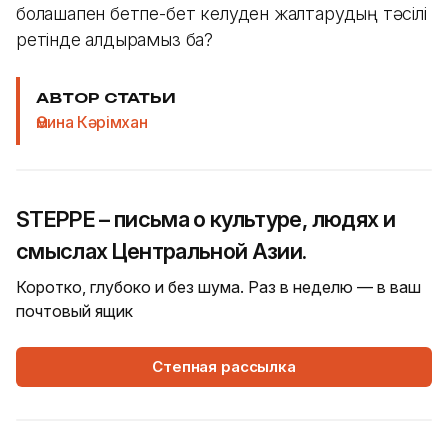
болашақпен бетпе-бет келуден жалтарудың тәсілі
ретінде қалдырамыз ба?
АВТОР СТАТЬИ
Әмина Кәрімхан
STEPPE – письма о культуре, людях и
смыслах Центральной Азии.
Коротко, глубоко и без шума. Раз в неделю — в ваш
почтовый ящик
Степная рассылка