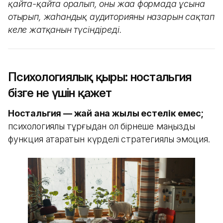
қайта-қайта оралып, оны жаңа формада ұсына
отырып, жаһандық аудиторияның назарын сақтап
келе жатқанын түсіндіреді.
Психологиялық қыры: ностальгия
бізге не үшін қажет
Ностальгия — жай ғана жылы естелік емес;
психологиялық тұрғыдан ол бірнеше маңызды
функция атқаратын күрделі стратегиялық эмоция.