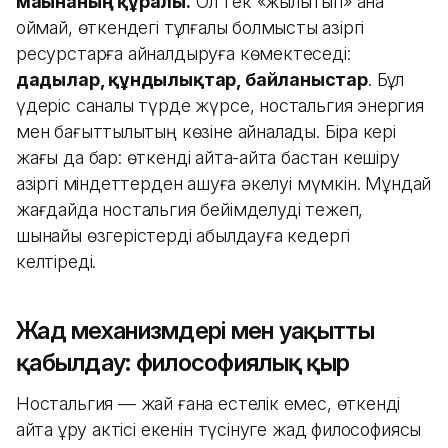
мағынаның құралы.
Ол тек «жылытып» қана
қоймай, өткендегі тұлғалық болмысты қазіргі
ресурстарға айналдыруға көмектеседі:
дағдылар, құндылықтар, байланыстар
. Бұл
үдеріс саналы түрде жүрсе, ностальгия энергия
мен бағыттылықтың көзіне айналады. Бірақ кері
жағы да бар: өткенді қайта-қайта бастан кешіру
қазіргі міндеттерден қашуға әкелуі мүмкін. Мұндай
жағдайда ностальгия бейімделуді тежеп,
шынайы өзгерістерді қабылдауға кедергі
келтіреді.
Жад механизмдері мен уақытты
қабылдау: философиялық қыр
Ностальгия — жай ғана естелік емес, өткенді
қайта құру актісі екенін түсінуге жад философиясы