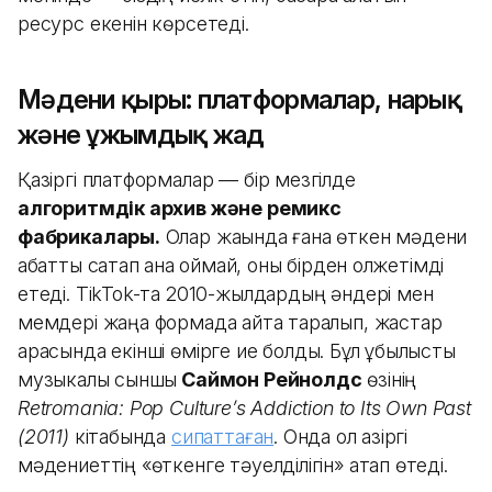
ресурс екенін көрсетеді.
Мәдени қыры: платформалар, нарық
және ұжымдық жад
Қазіргі платформалар — бір мезгілде
алгоритмдік архив және ремикс
фабрикалары.
Олар жақында ғана өткен мәдени
қабатты сақтап қана қоймай, оны бірден қолжетімді
етеді. TikTok-та 2010-жылдардың әндері мен
мемдері жаңа формада қайта таралып, жастар
арасында екінші өмірге ие болды. Бұл құбылысты
музыкалық сыншы
Саймон Рейнолдс
өзінің
Retromania: Pop Culture’s Addiction to Its Own Past
(2011)
кітабында
сипаттаған
. Онда ол қазіргі
мәдениеттің «өткенге тәуелділігін» атап өтеді.