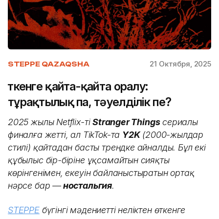
21 Октября, 2025
STEPPE QAZAQSHA
Өткенге қайта-қайта оралу:
тұрақтылық па, тәуелділік пе?
2025 жылы Netflix-тің
Stranger Things
сериалы
финалға жетті, ал TikTok-та
Y2K
(2000-жылдар
стилі) қайтадан басты трендке айналды. Бұл екі
құбылыс бір-біріне ұқсамайтын сияқты
көрінгенімен, екеуін байланыстыратын ортақ
нәрсе бар —
ностальгия
.
STEPPE
бүгінгі мәдениеттің неліктен өткенге