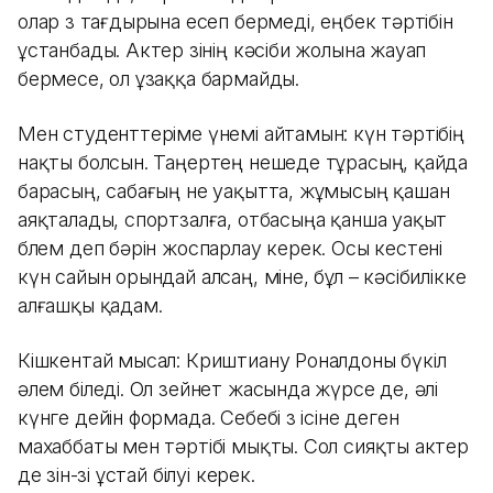
олар өз тағдырына есеп бермеді, еңбек тәртібін
ұстанбады. Актер өзінің кәсіби жолына жауап
бермесе, ол ұзаққа бармайды.
Мен студенттеріме үнемі айтамын: күн тәртібің
нақты болсын. Таңертең нешеде тұрасың, қайда
барасың, сабағың не уақытта, жұмысың қашан
аяқталады, спортзалға, отбасыңа қанша уақыт
бөлем деп бәрін жоспарлау керек. Осы кестені
күн сайын орындай алсаң, міне, бұл – кәсібилікке
алғашқы қадам.
Кішкентай мысал: Криштиану Роналдоны бүкіл
әлем біледі. Ол зейнет жасында жүрсе де, әлі
күнге дейін формада. Себебі өз ісіне деген
махаббаты мен тәртібі мықты. Сол сияқты актер
де өзін-өзі ұстай білуі керек.