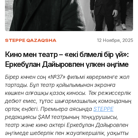
12 Ноября, 2025
STEPPE QAZAQSHA
Кино мен театр – «екі бөлмелі бір үй»:
Еркебұлан Дайыровпен үлкен әңгіме
Бірер күннен соң «№37» фильмі көрерменге жол
тартады. Бұл театр қойылымынан экранға
көшкен алғашқы қазақ киносы. Тек режиссерлік
дебют емес, тұтас шығармашылық команданың
ортақ еңбегі. Премьера аясында
STEPPE
редакциясы ŞAM театрының теңқұрушысы,
театр және кино актері Еркебұлан Дайыровпен
әңгімеде шеберлік пен жауапкершілік, уақытты