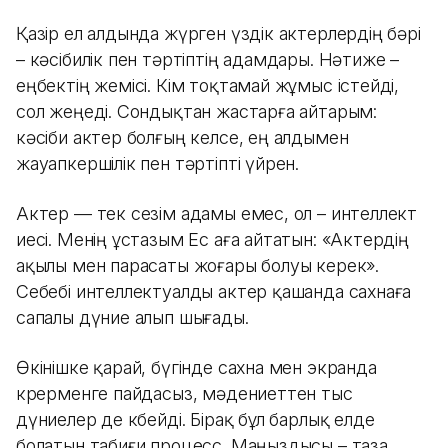
Қазір ел алдында жүрген үздік актерлердің бәрі
– кәсібилік пен тәртіптің адамдары. Нәтиже –
еңбектің жемісі. Кім тоқтамай жұмыс істейді,
сол жеңеді. Сондықтан жастарға айтарым:
кәсіби актер болғың келсе, ең алдымен
жауапкершілік пен тәртіпті үйрен.
Актер — тек сезім адамы емес, ол – интеллект
иесі. Менің ұстазым Ес аға айтатын: «Актердің
ақылы мен парасаты жоғары болуы керек».
Себебі интеллектуалды актер қашанда сахнаға
сапалы дүние алып шығады.
Өкінішке қарай, бүгінде сахна мен экранда
көрерменге пайдасыз, мәдениеттен тыс
дүниелер де көбейді. Бірақ бұл барлық елде
болатын табиғи процесс. Маңыздысы – таза