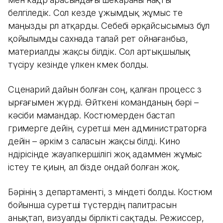
белгіледік. Сол кезде ұжымдық жұмыс өте
маңызды рөл атқарды. Себебі әрқайсысымыз бұл
қойылымды сахнада талай рет ойнағанбыз,
материалды жақсы білдік. Сол артықшылық
түсіру кезінде үлкен көмек болды.
Сценарий дайын болған соң, қалған процесс өз
ырғағымен жүрді. Өйткені команданың бәрі –
кәсіби мамандар. Костюмерден бастап
гримерге дейін, суретші мен администраторға
дейін – әркім өз саласын жақсы білді. Кино
өндірісінде жауапкершілігі жоқ адаммен жұмыс
істеу өте қиын, ал бізде ондай болған жоқ.
Бәрінің өз департаменті, өз міндеті болды. Костюм
бойынша суретші түстердің палитрасын
анықтап, визуалды бірлікті сақтады. Режиссер,