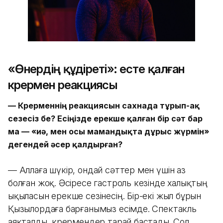
«Өнердің құдіреті»: есте қалған
көрермен реакциясы
—
Көрерменнің реакциясын сахнада тұрып-ақ
сезесіз бе? Есіңізде ерекше қалған бір сәт бар
ма — «иә, мен осы мамандықта дұрыс жүрмін»
дегендей әсер қалдырған?
— Аллаға шүкір, ондай сәттер мен үшін аз
болған жоқ. Әсіресе гастроль кезінде халықтың
ықыласын ерекше сезінесің. Бір-екі жыл бұрын
Қызылордаға барғанымыз есімде. Спектакль
аяқталды, көрермендер тарай бастады. Сол