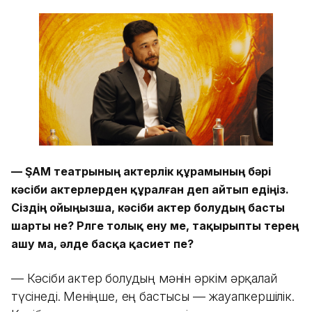
— ŞAM театрының актерлік құрамының бәрі
кәсіби актерлерден құралған деп айтып едіңіз.
Сіздің ойыңызша, кәсіби актер болудың басты
шарты не? Рөлге толық ену ме, тақырыпты терең
ашу ма, әлде басқа қасиет пе?
— Кәсіби актер болудың мәнін әркім әрқалай
түсінеді. Меніңше, ең бастысы — жауапкершілік.