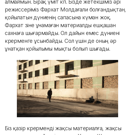
алмаймын. Бірақ үміт көп. Бізде жетекшіміз әрі
режиссеріміз Фархат Молдағали болғандықтан,
қойылатын дүниенің сапасына күмән жоқ.
Фархат өзіне ұнамаған материалды ешқашан
сахнаға шығармайды. Ол дайын емес дүниені
көрерменге ұсынбайды. Сол үшін де оның әр
ұнатқан қойылымы мықты болып шығады.
Біз қазір көрерменді жақсы материалға, жақсы