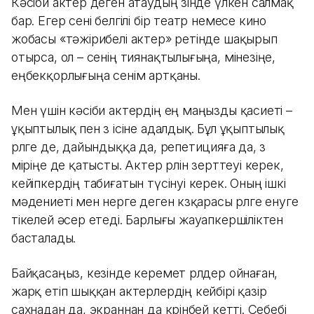
Кәсіби актер деген атаудың өзінде үлкен салмақ
бар. Егер сені белгілі бір театр немесе кино
жобасы «тәжірибелі актер» ретінде шақырып
отырса, ол – сенің тиянақтылығыңа, мінезіңе,
еңбекқорлығыңа сенім артқаны.
Мен үшін кәсіби актердің ең маңызды қасиеті –
ұқыптылық пен өз ісіне адалдық. Бұл ұқыптылық
рөлге де, дайындыққа да, репетицияға да, өз
өміріңе де қатысты. Актер рөлін зерттеуі керек,
кейіпкердің табиғатын түсінуі керек. Оның ішкі
мәдениеті мен өнерге деген көзқарасы рөлге енуге
тікелей әсер етеді. Барлығы жауапкершіліктен
басталады.
Байқасаңыз, кезінде керемет рөлдер ойнаған,
жарқ етіп шыққан актерлердің кейбірі қазір
сахнадан да, экраннан да көрінбей кетті. Себебі