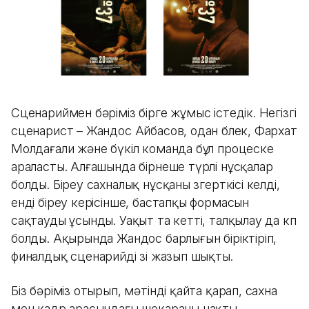
Сценариймен бәріміз бірге жұмыс істедік. Негізгі
сценарист – Жандос Айбасов, одан бөлек, Фархат
Молдағали және бүкіл команда бұл процеске
араласты. Алғашында бірнеше түрлі нұсқалар
болды. Біреу сахналық нұсқаны өзгерткісі келді,
енді біреу керісінше, бастапқы формасын
сақтауды ұсынды. Уақыт та кетті, талқылау да көп
болды. Ақырында Жандос барлығын біріктіріп,
финалдық сценарийді өзі жазып шықты.
Біз бәріміз отырып, мәтінді қайта қарап, сахна
мен кадр арасындағы шекараны нақты