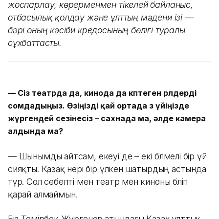
жоспарлау, көрерменмен тікелей байланыс,
отбасылық қолдау және ұлттың мәдени ізі —
бәрі оның кәсіби кредосының бөлігі туралы
сұхбаттасты.
—
Сіз театрда да, кинода да көптеген рөлдерді
сомдадыңыз. Өзіңізді қай ортада өз үйіңізде
жүргендей сезінесіз – сахнада ма, әлде камера
алдында ма?
— Шынымды айтсам, екеуі де – екі бөлмелі бір үй
сияқты. Қазақ өнері бір үлкен шатырдың астында
тұр. Сол себепті мен театр мен киноны бөліп
қарай алмаймын.
Біз Темірбек Жүргенов атындағы Қазақ ұлттық