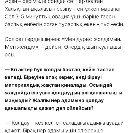
Асан – бәрімізде сондай сәттер болған.
Халықтың ықыласын сезіну – ең үлкен марапат.
Сол 3–5 минуттық овация үшін бәріне төзесің,
барлық еңбегің соған тұрарлық екенін түсінесің.
Сол сәттерде ішіңнен: «Мен дұрыс жолдамын.
Мен жеңдім», – дейсің. Өнердің шын қуанышы –
осы.
—
Көп актер бұл жолды бастап, кейін тастап
кетеді. Біреуіне атақ керек, енді біреуі
материалдық жақтан қиналады. Осындай
жағдайда сіз үшін қолдаудың рөлі қаншалықты
маңызды? Жалпы өнер адамына қолдау
қаншалықты қажет деп ойлайсыз?
— Қолдау – кез келген саладағы адамға ауадай
қажет. Бірақ өнер адамы үшін ол ерекше