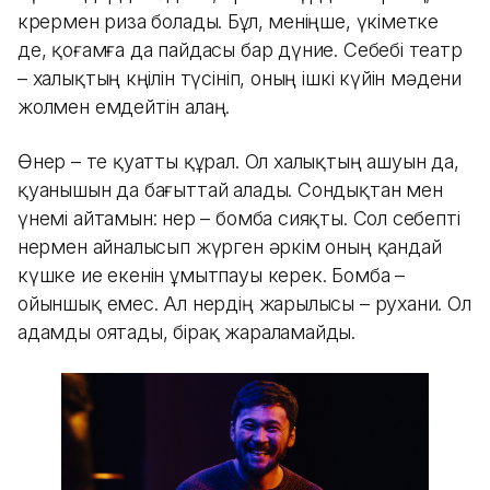
көрермен риза болады. Бұл, меніңше, үкіметке
де, қоғамға да пайдасы бар дүние. Себебі театр
– халықтың көңілін түсініп, оның ішкі күйін мәдени
жолмен емдейтін алаң.
Өнер – өте қуатты құрал. Ол халықтың ашуын да,
қуанышын да бағыттай алады. Сондықтан мен
үнемі айтамын: өнер – бомба сияқты. Сол себепті
өнермен айналысып жүрген әркім оның қандай
күшке ие екенін ұмытпауы керек. Бомба –
ойыншық емес. Ал өнердің жарылысы – рухани. Ол
адамды оятады, бірақ жараламайды.