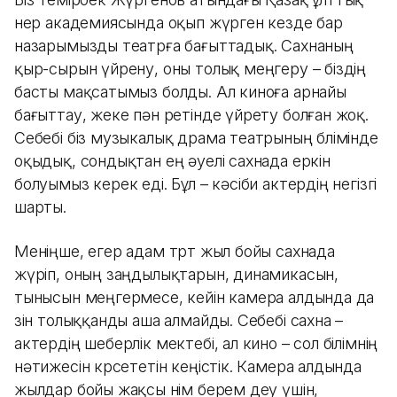
өнер
академиясында оқып жүрген кезде бар
назарымызды театрға бағыттадық. Сахнаның
қыр-сырын үйрену, оны толық меңгеру – біздің
басты мақсатымыз болды. Ал киноға арнайы
бағыттау, жеке пән ретінде үйрету болған жоқ.
Себебі біз музыкалық драма театрының бөлімінде
оқыдық, сондықтан ең әуелі сахнада еркін
болуымыз керек еді. Бұл – кәсіби актердің негізгі
шарты.
Меніңше, егер адам төрт жыл бойы сахнада
жүріп, оның заңдылықтарын, динамикасын,
тынысын меңгермесе, кейін камера алдында да
өзін толыққанды аша алмайды. Себебі сахна –
актердің шеберлік мектебі, ал кино – сол білімнің
нәтижесін көрсететін кеңістік. Камера алдында
жылдар бойы жақсы өнім берем деу үшін,