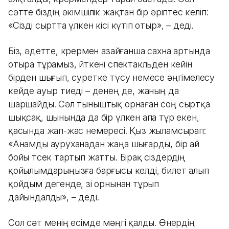
сәтте біздің әкімшілік жақтан бір әріптес келіп:
«Сізді сыртта үлкен кісі күтіп отыр», – деді.
Біз, әдетте, көрермен азайғанша сахна артында
отыра тұрамыз, өйткені спектакльден кейін
бірден шығып, суретке түсу немесе әңгімелесу
кейде ауыр тиеді – денең де, жаның да
шаршайды. Сәл тыныштық орнаған соң сыртқа
шықсақ, шынында да бір үлкен апа тұр екен,
қасында жап-жас немересі. Қыз жыламсырап:
«Анамды ауруханадан жаңа шығарды, бір ай
бойы төсек тартып жатты. Бірақ сіздердің
қойылымдарыңызға барғысы келді, билет алып
қойдым дегенде, өзі орнынан тұрып
дайындалды», – деді.
Сол сәт менің есімде мәңгі қалды. Өнердің