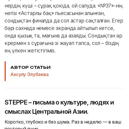
өнердің күші – сұрақ қоюда, ой салуда. «№37»-нің
негізі «Астарлы бақ» пьесасынан алынған,
сондықтан финалда да сол астар сақталған. Егер
бәрі сахнада немесе экранда айтылып кетсе,
онда қызық та, мағына да азаяды. Сондықтан әр
көрермен өз сұрағына өзі жауап тапса, сол – біздің
ең үлкен жетістігіміз.
АВТОР СТАТЬИ
Аксулу Элубаева
STEPPE – письма о культуре, людях и
смыслах Центральной Азии.
Коротко, глубоко и без шума. Раз в неделю — в ваш
почтовый ящик