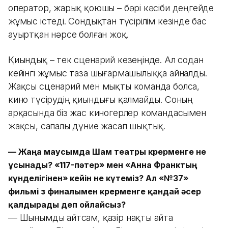
оператор, жарық қоюшы – бәрі кәсіби деңгейде
жұмыс істеді. Сондықтан түсірілім кезінде бас
ауыртқан нәрсе болған жоқ.
Қиындық – тек сценарий кезеңінде. Ал содан
кейінгі жұмыс таза шығармашылыққа айналды.
Жақсы сценарий мен мықты команда болса,
кино түсірудің қиындығы қалмайды. Соның
арқасында біз жас киногерлер командасымен
жақсы, сапалы дүние жасап шықтық.
— Жаңа маусымда Шам театры көрерменге не
ұсынады? «117-пәтер» мен «Анна Франктың
күнделігінен» кейін не күтеміз? Ал «№37»
фильмі өз финалымен көрерменге қандай әсер
қалдырады деп ойлайсыз?
— Шынымды айтсам, қазір нақты айта