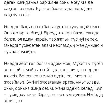
деген қағидамыз бар және соны екеуіміз де
сақтап келеміз. Бұл – отбасыны да, өнерді де
сақтау тәсілі.
Өнерде бақытты отбасын ұстап тұру оңай емес.
Оны әр әртіс біледі. Біреудің жары басқа салада
болса, ол адам өнердің табиғатын түсінуі керек.
Өнерді түсінбеген адам өнерпаздың жан дүниесін
түсіне алмайды.
Өнерді зерттеп болған адам жоқ. Мұхитты түгел
зерттей алмайсың ғой – дәл сол сияқты өнер де
шексіз. Біз сол сәтте өмір сүріп, сол мезетте
жасаймыз. Бүгінгі жасағаның ертең ұмытылады,
оның орнына жаңа сезім, жаңа ізденіс келеді. Бұл
– түсіндіру қиын, бірақ өте тылсым дүние. Өмірдің
өзі сияқты.