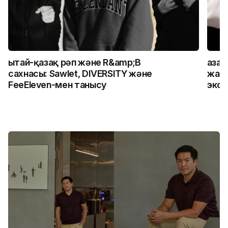
Қытай-қазақ рәп және R&amp;B
Қаза
сахнасы: Sawlet, DIVERSITY және
жалғ
FeeEleven-мен танысу
экск