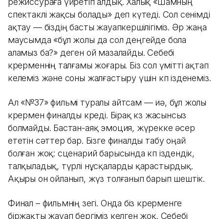
режиссураға үйретіп алдық. Халық «Шамның
спектаклі жақсы болады» деп күтеді. Сол сенімді
ақтау — біздің басты жауапкершілігіміз. Әр жаңа
маусымда «бұл жолы да сол деңгейде бола
аламыз ба?» деген ой мазалайды. Себебі
көрерменнің талғамы жоғары. Біз сол үмітті ақтап
келеміз және соны жалғастыру үшін көп ізденеміз.
Ал «№37» фильмі туралы айтсам — иә, бұл жолы
көрермен финалды көреді. Бірақ көз жасынсыз
болмайды. Бастан-аяқ эмоция, жүрекке әсер
ететін сәттер бар. Бізге финалды табу оңай
болған жоқ: сценарий барысында көп іздендік,
талқыладық, түрлі нұсқаларды қарастырдық.
Ақыры он ойланып, жүз толғанып барып шештік.
Финал – фильмнің өзегі. Онда біз көрерменге
біржақты жауап бергіміз келген жоқ. Себебі