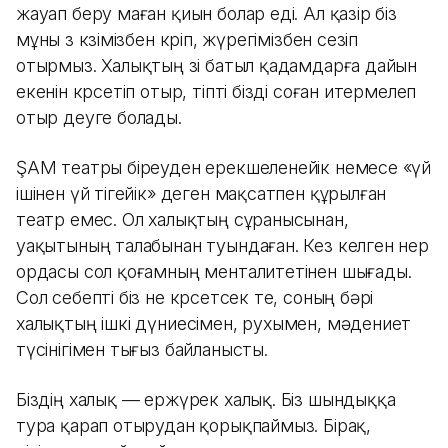
жауап беру маған қиын болар еді. Ал қазір біз
мұны өз көзімізбен көріп, жүрегімізбен сезіп
отырмыз. Халықтың өзі батыл қадамдарға дайын
екенін көрсетіп отыр, тіпті бізді соған итермелеп
отыр деуге болады.
ŞAM театры біреуден ерекшеленейік немесе «үй
ішінен үй тігейік» деген мақсатпен құрылған
театр емес. Ол халықтың сұранысынан,
уақытының талабынан туындаған. Кез келген өнер
ордасы сол қоғамның менталитетінен шығады.
Сол себепті біз не көрсетсек те, соның бәрі
халықтың ішкі дүниесімен, рухымен, мәдениет
түсінігімен тығыз байланысты.
Біздің халық — ержүрек халық. Біз шындыққа
тура қарап отырудан қорықпаймыз. Бірақ,