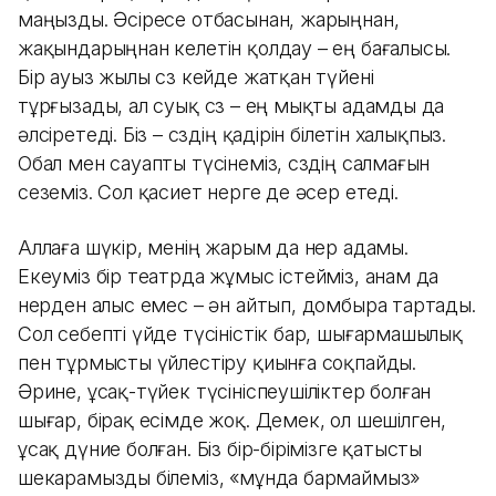
маңызды. Әсіресе отбасынан, жарыңнан,
жақындарыңнан келетін қолдау – ең бағалысы.
Бір ауыз жылы сөз кейде жатқан түйені
тұрғызады, ал суық сөз – ең мықты адамды да
әлсіретеді. Біз – сөздің қадірін білетін халықпыз.
Обал мен сауапты түсінеміз, сөздің салмағын
сеземіз. Сол қасиет өнерге де әсер етеді.
Аллаға шүкір, менің жарым да өнер адамы.
Екеуміз бір театрда жұмыс істейміз, анам да
өнерден алыс емес – ән айтып, домбыра тартады.
Сол себепті үйде түсіністік бар, шығармашылық
пен тұрмысты үйлестіру қиынға соқпайды.
Әрине, ұсақ-түйек түсініспеушіліктер болған
шығар, бірақ есімде жоқ. Демек, ол шешілген,
ұсақ дүние болған. Біз бір-бірімізге қатысты
шекарамызды білеміз, «мұнда бармаймыз»