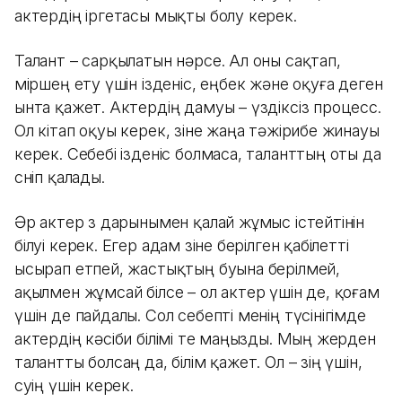
актердің іргетасы мықты болу керек.
Талант – сарқылатын нәрсе. Ал оны сақтап,
өміршең ету үшін ізденіс, еңбек және оқуға деген
ынта қажет. Актердің дамуы – үздіксіз процесс.
Ол кітап оқуы керек, өзіне жаңа тәжірибе жинауы
керек. Себебі ізденіс болмаса, таланттың оты да
сөніп қалады.
Әр актер өз дарынымен қалай жұмыс істейтінін
білуі керек. Егер адам өзіне берілген қабілетті
ысырап етпей, жастықтың буына берілмей,
ақылмен жұмсай білсе – ол актер үшін де, қоғам
үшін де пайдалы. Сол себепті менің түсінігімде
актердің кәсіби білімі өте маңызды. Мың жерден
талантты болсаң да, білім қажет. Ол – өзің үшін,
өсуің үшін керек.