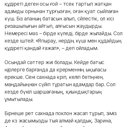
құдіреті деген осы ғой – төсек тартып жатқан
адамды орнынан тұрғызған, оған қуат сыйлаған
күш. Біз апаның батасын алып, сөйлестік, ол кісі
ризашылығын айтып, алғысын жаудырды.
Немересі мәз – бірде күледі, бірде жылайды. Сол
кезде іштей: «Япырау, өнердің күші мен құдайдың
құдіреті қандай ғажап», – деп ойладым.
Осындай сәттер жиі болады. Кейде батыс
өңірлерге барғанда да көрерменнің ықыласы
ерекше. Сені сахнада көріп, келіп бетіңнен,
маңдайыңнан сүйіп тұратын адамдар бар. Сол
кезде бүкіл шаршағаның, қиындықтарың
ұмытылады.
Бірнеше рет сахнада поклон жасап тұрып, өзіміз
де көз жасымызды тыя алмай қалдық. Зарина,