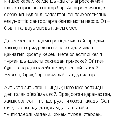
өкінішке қарай, кейде шындықты агрессиямен
шатастырып алатындар бар. Ал агрессияның өз
себебі көп. Бұл енді саясаттан гөрі психологиялық,
әлеуметтік факторларға байланысты нәрсе. Ол –
біздің талдауымыздың аясы емес.
Дегенмен өнер адамы ретінде мен айтар едім:
халықтың ержүректігін өзіне өз бидайымен
қайнатып көрсету керек. Неге ол естігісі келіп
тұрған шындықты сахнадан көрмеске? Өйткені
бұл — олардың көкейінде жүрген, айтылмай
жүрген, бірақ бәрін мазалайтын дүниелер.
Айтыста айтылған шындық неге іске аспайды
деп талай ойлаймыз ғой. Бірақ соған қарамастан,
халық сол сәттің өзінде рухани ләззат алады. Сол
сияқты сахнада да қоғамдағы шынайы
түйткілдерді мәдени, көркем түрде көтерсең,