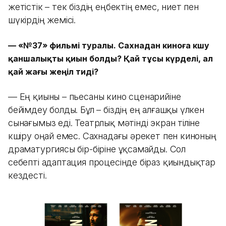
жетістік – тек біздің еңбектің емес, ниет пен
шүкірдің жемісі.
—
«№37» фильмі туралы. Сахнадан киноға көшу
қаншалықты қиын болды? Қай тұсы күрделі, ал
қай жағы жеңіл тиді?
— Ең қиыны – пьесаны кино сценарийіне
бейімдеу болды. Бұл – біздің ең алғашқы үлкен
сынағымыз еді. Театрлық мәтінді экран тіліне
көшіру оңай емес. Сахнадағы әрекет пен киноның
драматургиясы бір-біріне ұқсамайды. Сол
себепті адаптация процесінде біраз қиындықтар
кездесті.