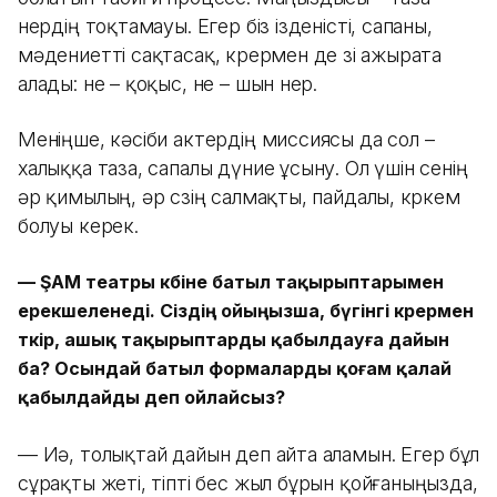
өнердің тоқтамауы. Егер біз ізденісті, сапаны,
мәдениетті сақтасақ, көрермен де өзі ажырата
алады: не – қоқыс, не – шын өнер.
Меніңше, кәсіби актердің миссиясы да сол –
халыққа таза, сапалы дүние ұсыну. Ол үшін сенің
әр қимылың, әр сөзің салмақты, пайдалы, көркем
болуы керек.
— ŞAM театры көбіне батыл тақырыптарымен
ерекшеленеді. Сіздің ойыңызша, бүгінгі көрермен
өткір, ашық тақырыптарды қабылдауға дайын
ба? Осындай батыл формаларды қоғам қалай
қабылдайды деп ойлайсыз?
— Иә, толықтай дайын деп айта аламын. Егер бұл
сұрақты жеті, тіпті бес жыл бұрын қойғаныңызда,