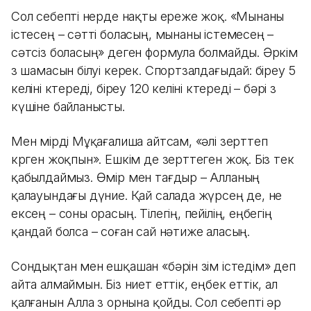
Сол себепті өнерде нақты ереже жоқ. «Мынаны
істесең – сәтті боласың, мынаны істемесең –
сәтсіз боласың» деген формула болмайды. Әркім
өз шамасын білуі керек. Спортзалдағыдай: біреу 5
келіні көтереді, біреу 120 келіні көтереді – бәрі өз
күшіне байланысты.
Мен өмірді Мұқағалиша айтсам, «әлі зерттеп
көрген жоқпын». Ешкім де зерттеген жоқ. Біз тек
қабылдаймыз. Өмір мен тағдыр – Алланың
қалауындағы дүние. Қай салада жүрсең де, не
ексең – соны орасың. Тілегің, пейілің, еңбегің
қандай болса – соған сай нәтиже аласың.
Сондықтан мен ешқашан «бәрін өзім істедім» деп
айта алмаймын. Біз ниет еттік, еңбек еттік, ал
қалғанын Алла өз орнына қойды. Сол себепті әр