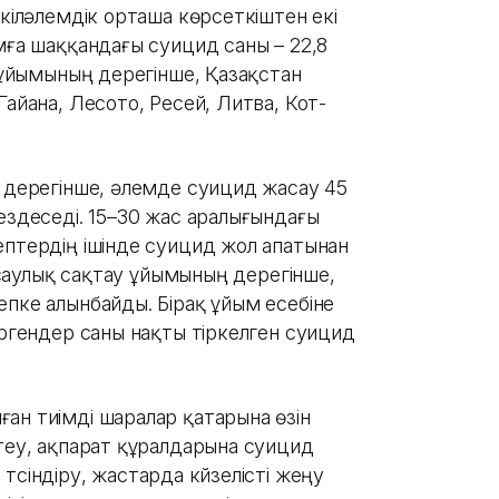
үкіләлемдік орташа көрсеткіштен екі
мға шаққандағы суицид саны – 22,8
у ұйымының дерегінше, Қазақстан
Гайана, Лесото, Ресей, Литва, Кот-
ң дерегінше, әлемде суицид жасау 45
ездеседі. 15–30 жас аралығындағы
ептердің ішінде суицид жол апатынан
енсаулық сақтау ұйымының дерегінше,
епке алынбайды. Бірақ ұйым есебіне
өргендер саны нақты тіркелген суицид
ан тиімді шаралар қатарына өзін
ктеу, ақпарат құралдарына суицид
үсіндіру, жастарда күйзелісті жеңу