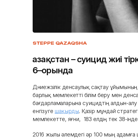
STEPPE QAZAQSHA
Қазақстан – суицид жиі ті
6–орында
Дүниежүзілік денсаулық сақтау ұйымыны
барлық мемлекетті білім беру мен денс
бағдарламаларына суицидтің алдын-алу
енгізуге
шақырды
. Қазір мұндай стратег
мемлекетте, яғни, 183 елдің тек 38-інде
2016 жылы әлемдегі әр 100 мың адамға ш