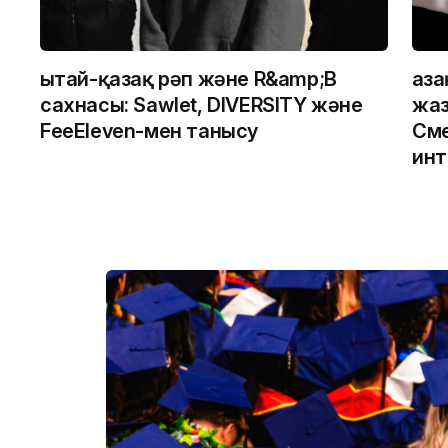
Қытай-қазақ рәп және R&amp;B
Қаз
сахнасы: Sawlet, DIVERSITY және
жаз
FeeEleven-мен танысу
Сме
инт