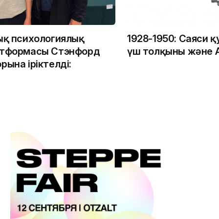
ық психологиялық
1928-1950: Саяси қ
атформасы Стэнфорд
үш толқыны және А
рына іріктелді: