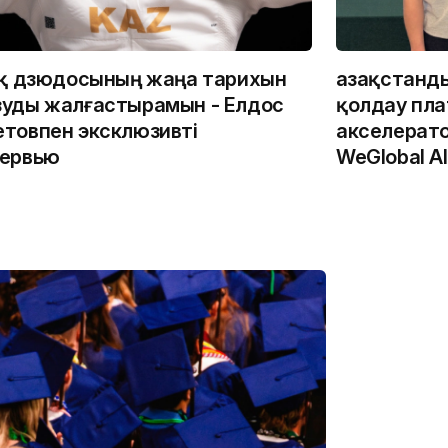
ақ дзюдосының жаңа тарихын
Қазақстанд
уды жалғастырамын - Елдос
қолдау пл
товпен эксклюзивті
акселерато
ервью
WeGlobal AI