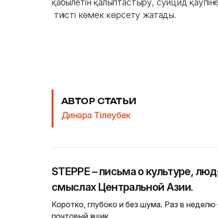
қабылетін қалыптастыру, суицид қаупіне
тиісті көмек көрсету жатады.
АВТОР СТАТЬИ
Динара Тілеубек
STEPPE – письма о культуре, люд
смыслах Центральной Азии.
Коротко, глубоко и без шума. Раз в неделю
почтовый ящик