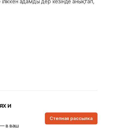
 іліккен адамды дер кезінде анықтап,
ях и
Степная рассылка
 — в ваш