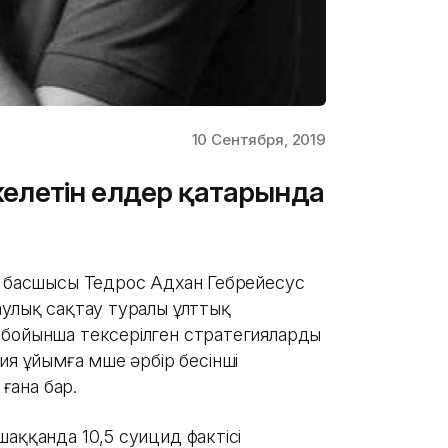
10 Сентября, 2019
ркелетін елдер қатарында
ң басшысы Тедрос Адхан Гебрейесус
аулық сақтау туралы ұлттық
 бойынша тексерілген стратегияларды
ия ұйымға мүше әрбір бесінші
 ғана бар.
аққанда 10,5 суицид фактісі