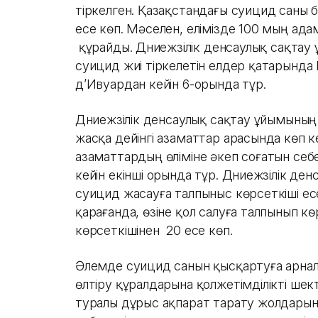
тіркелген. Қазақстандағы суицид саны б
есе көп. Мәселен, елімізде 100 мың ада
құрайды. Дүниежүзілік денсаулық сақта
суицид жиі тіркелетін елдер қатарында 
д’Ивуардан кейін 6-орында тұр.
Дүниежүзілік денсаулық сақтау ұйымыны
жасқа дейінгі азаматтар арасында көп к
азаматтардың өліміне әкеп соғатын себ
кейін екінші орында тұр. Дүниежүзілік д
суицид жасауға талпыныс көрсеткіші ес
қарағанда, өзіне қол салуға талпынып к
көрсеткішінен 20 есе көп.
Әлемде суицид санын қысқартуға арналғ
өлтіру құралдарына қолжетімділікті ше
туралы дұрыс ақпарат тарату жолдарын т