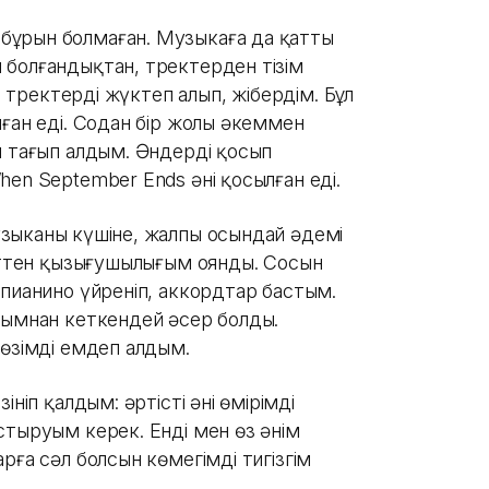
бұрын болмаған. Музыкаға да қатты
 болғандықтан, тректерден тізім
ы тректерді жүктеп алып, жібердім. Бұл
ған еді. Содан бір жолы әкеммен
п тағып алдым. Әндерді қосып
en September Ends әні қосылған еді.
ыканың күшіне, жалпы осындай әдемі
сәттен қызығушылығым оянды. Сосын
 пианино үйреніп, аккордтар бастым.
йымнан кеткендей әсер болды.
 өзімді емдеп алдым.
ніп қалдым: әртістің әні өмірімді
стыруым керек. Енді мен өз әнім
рға сәл болсын көмегімді тигізгім