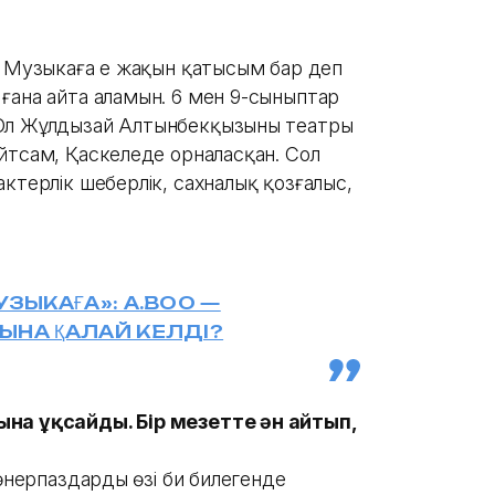
. Музыкаға ең жақын қатысым бар деп
ғана айта аламын. 6 мен 9-сыныптар
Ол Жұлдызай Алтынбекқызының театры
йтсам, Қаскелеңде орналасқан. Сол
ктерлік шеберлік, сахналық қозғалыс,
УЗЫКАҒА»: A.BOO —
ЫНА ҚАЛАЙ КЕЛДІ?
ына ұқсайды. Бір мезетте ән айтып,
өнерпаздардың өзі би билегенде