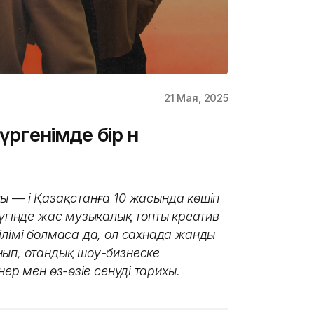
21 Мая, 2025
үргенімде бір ән
лы
—
i
Қазақстанға 10 жасында көшіп
үгінде жас музыкалық топтың креатив
ілімі болмаса да, ол сахнада жанды
нып, отандық шоу-бизнеске
р мен өз-өзіңе сенудің тарихы.