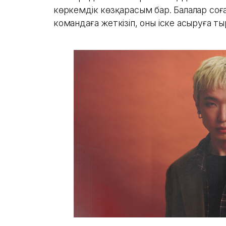
көркемдік көзқарасым бар. Балалар соға
командаға жеткізіп, оны іске асыруға т