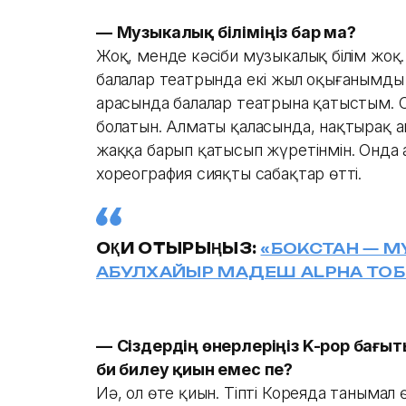
—
Музыкалық біліміңіз бар ма?
Жоқ, менде кәсіби музыкалық білім жоқ
балалар театрында екі жыл оқығанымды 
арасында балалар театрына қатыстым. 
болатын. Алматы қаласында, нақтырақ а
жаққа барып қатысып жүретінмін. Онда а
хореография сияқты сабақтар өтті.
ОҚИ ОТЫРЫҢЫЗ:
«БОКСТАН — М
АБУЛХАЙЫР МАДЕШ ALPHA ТОБ
—
Сіздердің өнерлеріңіз K-pop бағыт
би билеу қиын емес пе?
Иә, ол өте қиын. Тіпті Кореяда танымал 