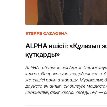
STEPPE QAZAQSHA
ALPHA әншісі i: «Құлазып ж
құтқарды»
ALPHA тобының әншісі Ақжол Серікжанұ
келген. Өнер жолына кездейсоқ келіп, б
жетекшісі ролін атқарады. Музыкалық б
дауыста ән айтып, би билеуге машықта
шынайылық алып келгісі келеді. Бұл — өне