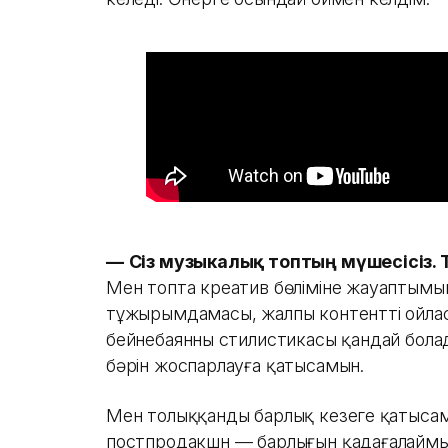
—
Сіз музыкалық топтың мүшесісіз. 
Мен топта креатив бөліміне жауаптымын
тұжырымдамасы, жалпы контентті ойласт
бейнебаянның стилистикасы қандай бол
бәрін жоспарлауға қатысамын.
Мен толыққанды барлық кезеңге қатыса
постпродакшн — барлығын қадағалаймын