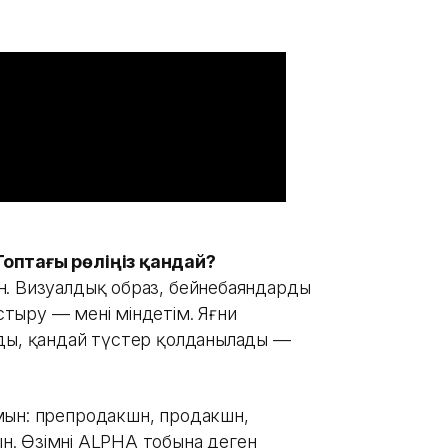
Топтағы рөліңіз қандай?
. Визуалдық образ, бейнебаяндардың
ыру — менің міндетім. Яғни
ады, қандай түстер қолданылады —
мын: препродакшн, продакшн,
. Өзімнің ALPHA тобына деген