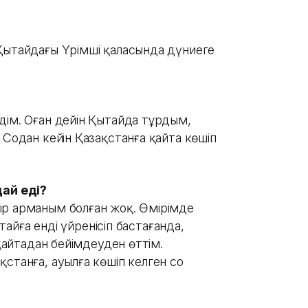
Қытайдағы Үрімші қаласында дүниеге
дім. Оған дейін Қытайда тұрдым,
 Содан кейін Қазақстанға қайта көшіп
ай еді?
ір арманым болған жоқ. Өмірімде
ытайға енді үйренісіп бастағанда,
 қайтадан бейімдеуден өттім.
станға, ауылға көшіп келген соң