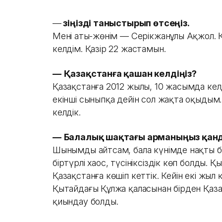
—
Өзіңізді таныстырып өтсеңіз.
Менің аты-жөнім — Серікжанұлы Ақжол. 
келдім. Қазір 22 жастамын.
—
Қазақстанға қашан келдіңіз?
Қазақстанға 2012 жылы, 10 жасымда кел
екінші сыныпқа дейін сол жақта оқыдым.
келдік.
—
Балалық шақтағы арманыңыз қанд
Шынымды айтсам, бала күнімде нақты б
біртүрлі хаос, түсініксіздік көп болды. Қ
Қазақстанға көшіп кеттік. Кейін екі жыл
Қытайдағы Құлжа қаласынан бірден Қазақ
қиындау болды.