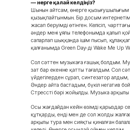
—
Өнерге қалай келдіңіз?
Шынын айтсам, өнерге қызығушылығым 
қызықпайтынмын. Бір досым интернетім
жасап беруімді өтінген. Келісіп, чарттағ
әндер менің ұялы телефонымда қалып қой
сапарлап шыққанда ішім пысып, құлаққа
қалғанымда Green Day-дің Wake Me Up Wh
Сол сәттен музыкаға ғашық болдым. Муз
зат бар екеніне қатты таңғалдым. Сол 
үйдегілерден сұрап, синтезатор алдым,
Әндер айта бастадым, бүкіл негатив бо
Стресстің бәрі жойылды. Музыка арқылы
Осы жағдайдан кейін өзімді қарыздар сезі
құтқарды, енді мен де сол жолды жалға
арқылы тура мен сияқты қиналған балала
келеді. Өнерге осындай оймен келдім.