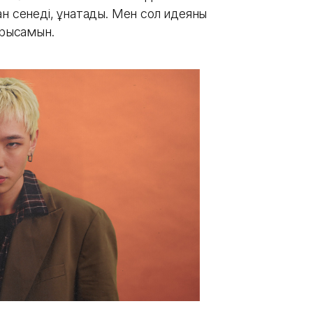
н сенеді, ұнатады. Мен cол идеяны
ырысамын.