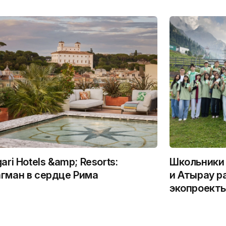
gari Hotels &amp; Resorts:
Школьники 
гман в сердце Рима
и Атырау р
экопроекты