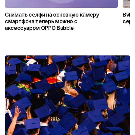
Снимать селфи на основную камеру
Bvlg
смартфона теперь можно с
сер
аксессуаром OPPO Bubble