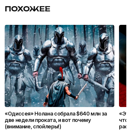
ПОХОЖЕЕ
«Одиссея» Нолана собрала $640 млн за
«Это
две недели проката, и вот почему
что 
(внимание, спойлеры!)
расс