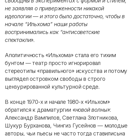
свободны в экспериментах с формой и стилем,
не заявляя о приверженности никакой
идеологии — и этого было достаточно, чтобы в
начале “Ильхома” наши работы
воспринимались как “антисоветские
спектакли».
Аполитичность «Ильхома» стала его тихим
бунтом — театр просто игнорировал
стереотипы «правильного» искусства и потому
выглядел островком свободы в строго
цензурированной культурной среде.
В конце 1970-х и начале 1980-х «Ильхом»
обратился к драматургии
«новой волны»
:
Александр Вампилов, Светлана Злотникова,
Шукур Бурханова, Чингиз Гусейнов — молодые
авторы, чьи пьесы не часто тогда ставилисьна