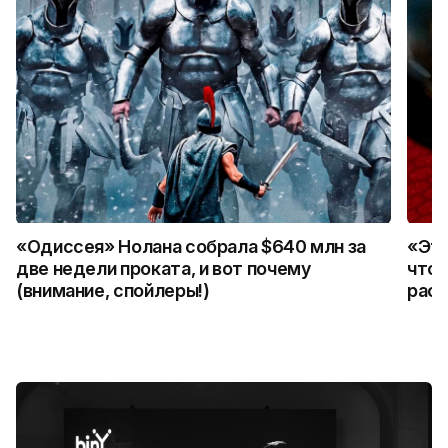
«Одиссея» Нолана собрала $640 млн за
«Это
две недели проката, и вот почему
что 
(внимание, спойлеры!)
расс