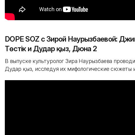
DOPE SOZ с Зирой Наурызбаевой: Джин
Төстік и Дудар қыз, Дюна 2
В выпуске культуролог Зира Наурызбаева проводит 
Дудар қыз, исследуя их мифологические сюжеты и