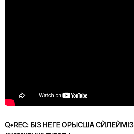
Q•REC: БІЗ НЕГЕ ОРЫСША СӨЙЛЕЙМІЗ? 