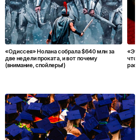
«Одиссея» Нолана собрала $640 млн за
«Это
две недели проката, и вот почему
что 
(внимание, спойлеры!)
расс