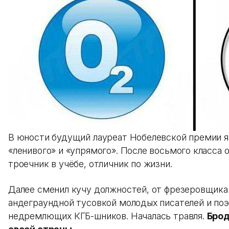
В юности будущий лауреат Нобелевской премии яв
«ленивого» и «упрямого». После восьмого класса 
троечник в учёбе, отличник по жизни.
Далее сменил кучу должностей, от фрезеровщика 
андеграундной тусовкой молодых писателей и поэт
недремлющих КГБ-шников. Началась травля.
Брод