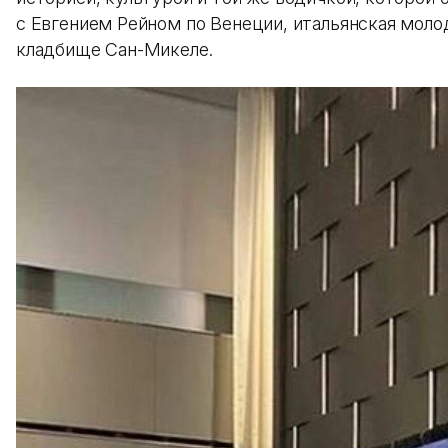
с Евгением Рейном по Венеции, итальянская моло
кладбище Сан-Микеле.