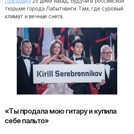
голодовку
25 дней назад, будучи в российской
тюрьме города Лабытнанги. Там, где суровый
климат и вечные снега.
«Ты продала мою гитару и купила
себе пальто»