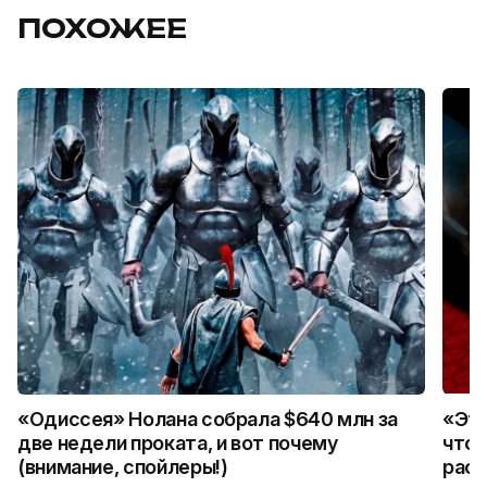
ПОХОЖЕЕ
«Одиссея» Нолана собрала $640 млн за
«Это
две недели проката, и вот почему
что 
(внимание, спойлеры!)
расс