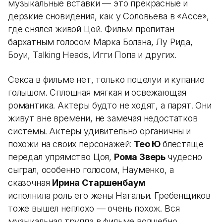
музыкальные вставки — это прекрасные и
дерзкие сновидения, как у Соловьева в «Ассе»,
где снялся живой Цой. Фильм пропитан
бархатным голосом Марка Болана, Лу Рида,
Боуи, Talking Heads, Игги Попа и других.
Секса в фильме нет, только поцелуи и купание
голышом. Сплошная мягкая и освежающая
романтика. Актеры будто не ходят, а парят. Они
живут вне времени, не замечая недостатков
системы. Актеры удивительно органичны и
похожи на своих персонажей:
Тео Ю
блестяще
передал упрямство Цоя,
Рома Зверь
чудесно
сыграл, особенно голосом, Науменко, а
сказочная
Ирина Старшенбаум
исполнила роль его жены Натальи. Гребенщиков
тоже вышел неплохо — очень похож. Вся
музыкальная труппа в фильме волшебно