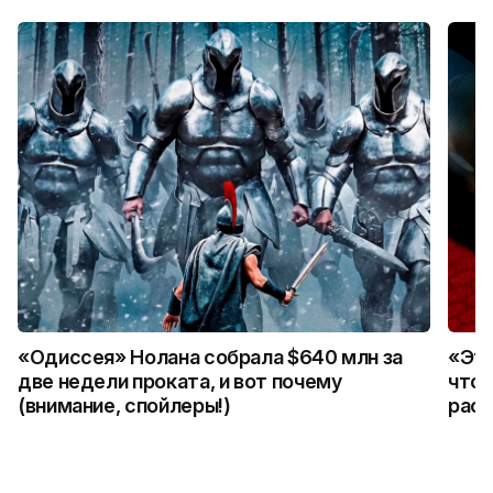
«Одиссея» Нолана собрала $640 млн за
«Это
две недели проката, и вот почему
что 
(внимание, спойлеры!)
расс