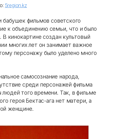
о:
5region.kz
 и бабушек фильмов советского
е к объединению семьи, что и было
. В кинокартине создан культовый
нии многих лет он занимает важное
этому персонажу было уделено много
альное самосознание народа,
сутствие среди персонажей фильма
 людей того времени. Так, в фильме
ого героя Бектас-ага нет матери, а
гой женщине.