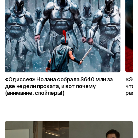
«Одиссея» Нолана собрала $640 млн за
«Это
две недели проката, и вот почему
что 
(внимание, спойлеры!)
расс