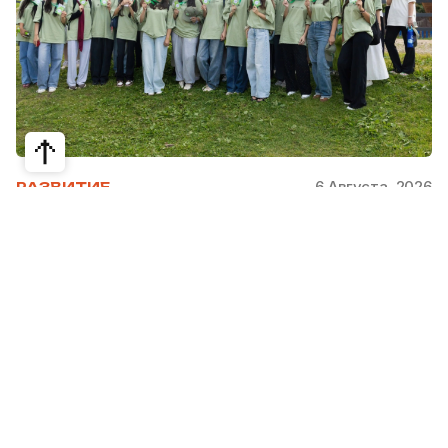
6 Августа, 2026
РАЗВИТИЕ
Школьники из Жетысая, Уральска и
Атырау разработали экопроекты для
своих регионов
31 июля в Narxoz University прошел финал Youth
Eco Camp TURAQTY JOL 7.0, национального
экологического конкурса для школьников и
студентов. Из почти 400 поданных заявок жюри
отобрало 18 команд со всей страны, которые