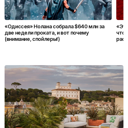
«Одиссея» Нолана собрала $640 млн за
«Это
две недели проката, и вот почему
что 
(внимание, спойлеры!)
расс