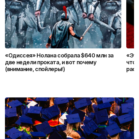
«Одиссея» Нолана собрала $640 млн за
«Это
две недели проката, и вот почему
что 
(внимание, спойлеры!)
расс