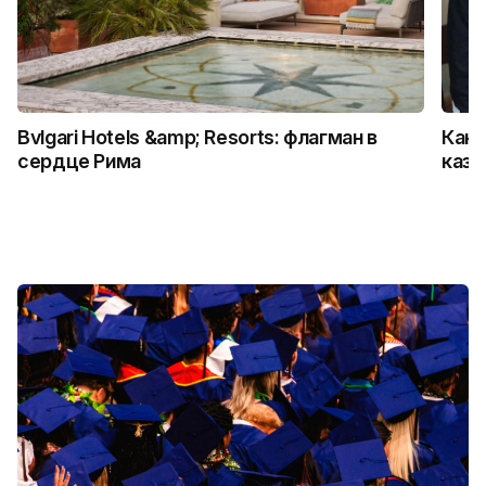
Bvlgari Hotels &amp; Resorts: флагман в
Как 
сердце Рима
каза