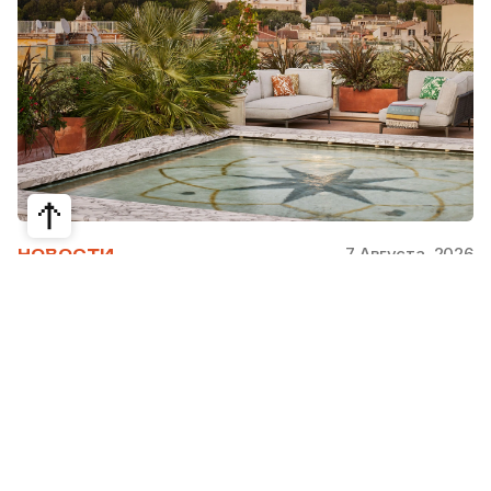
7 Августа, 2026
НОВОСТИ
Bvlgari Hotels & Resorts: флагман в
сердце Рима
Открывшийся в 2023 году Hotel Bvlgari Roma
стал девятой жемчужиной коллекции Bvlgari
Hotels & Resorts, включая отели в Милане,
Лондоне, на Бали, в Пекине, Дубае, Шанхае,