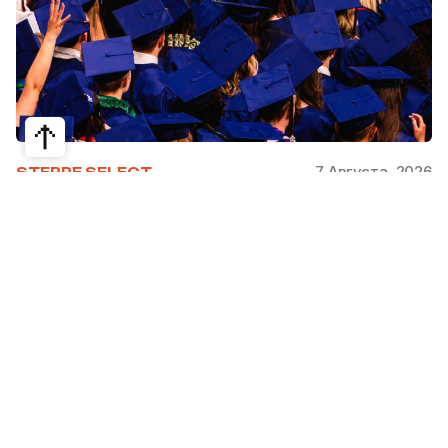
7 Августа, 2026
STEPPE SELECT
На какие специальности проще
получить грант за рубежом:
стипендии, программы и ВУЗы
Большинство студентов считают, что проще
всего получить грант за рубежом на бизнес,
менеджмент или финансы. Но именно там
самая высокая конкуренция: на популярные
программы подаются тысячи абитуриентов.