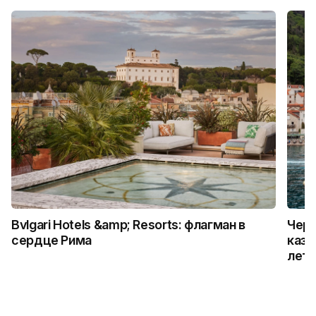
Bvlgari Hotels &amp; Resorts: флагман в
Черн
сердце Рима
каза
лет