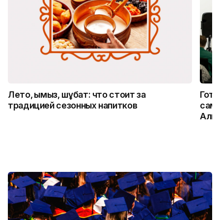
Лето, қымыз, шұбат: что стоит за
Гото
традицией сезонных напитков
само
Алм