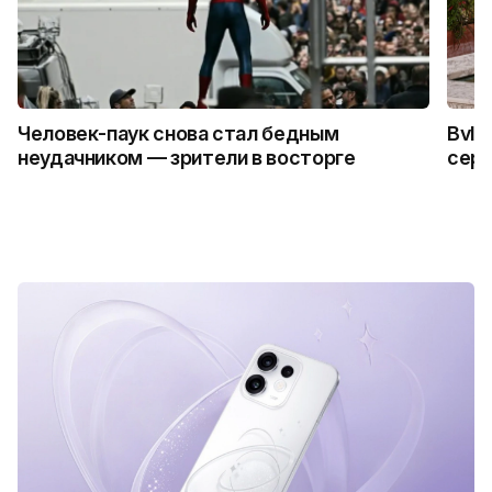
Человек-паук снова стал бедным
Bvlg
неудачником — зрители в восторге
сер