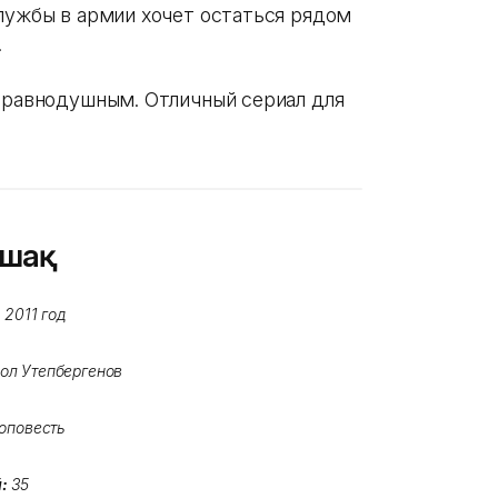
службы в армии хочет остаться рядом
.
т равнодушным. Отличный сериал для
ашақ
:
2011 год
ол Утепбергенов
оповесть
й:
35