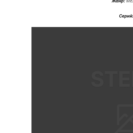
Жанр:
Ме
Серий