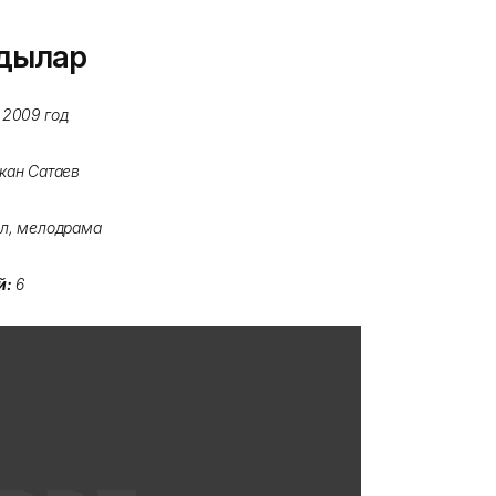
дылар
2009 год
кан Сатаев
л, мелодрама
й:
6