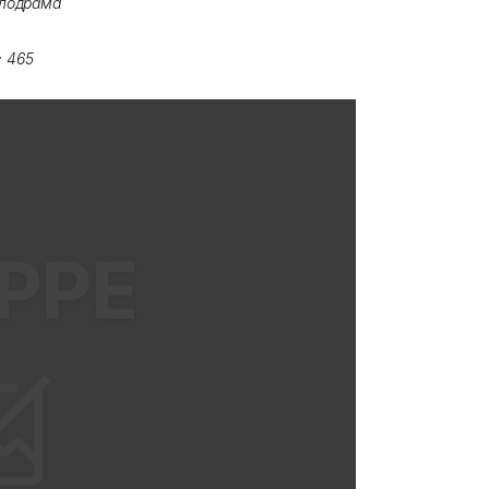
лодрама
:
465