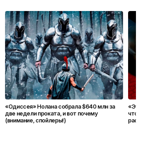
«Одиссея» Нолана собрала $640 млн за
«Это
две недели проката, и вот почему
что 
(внимание, спойлеры!)
расс