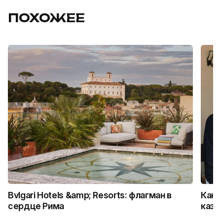
ПОХОЖЕЕ
Bvlgari Hotels &amp; Resorts: флагман в
Как 
сердце Рима
каза