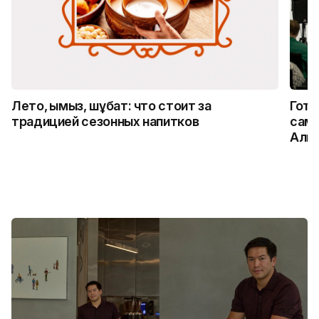
Лето, қымыз, шұбат: что стоит за
Гото
традицией сезонных напитков
само
Алм