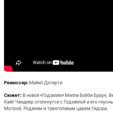
Режиссер:
Майкл Догерти
Сюжет:
В новой «Годзилле» Милли Бобби Браун, В
Кайл Чандлер столкнутся с Годзиллой и его гнус
Мотрой, Роданом и трехголовым царем Гидора.