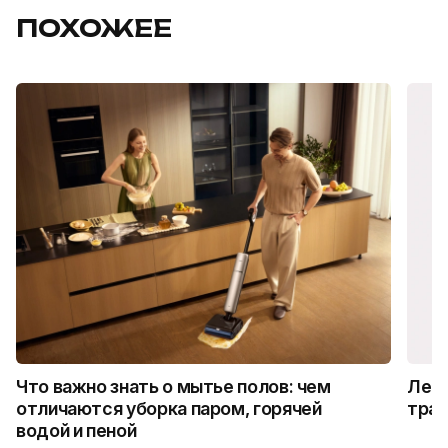
ПОХОЖЕЕ
Что важно знать о мытье полов: чем
Лето
отличаются уборка паром, горячей
трад
водой и пеной