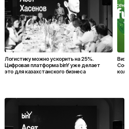
Логистику можно ускорить на 25%.
Визу
Цифровая платформа binY уже делает
Coca
это для казахстанского бизнеса
колл