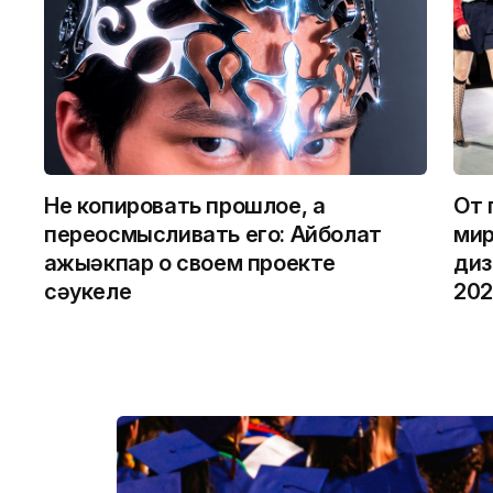
Не копировать прошлое, а
От 
переосмысливать его: Айболат
мир
Қажыәкпар о своем проекте
диз
сәукеле
202