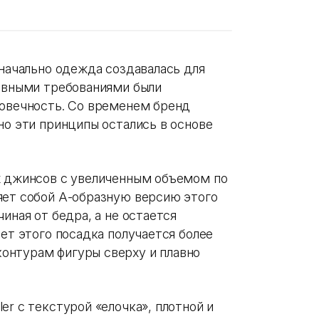
значально одежда создавалась для
лавными требованиями были
говечность. Со временем бренд
но эти принципы остались в основе
х джинсов с увеличенным объемом по
яет собой А-образную версию этого
иная от бедра, а не остается
чет этого посадка получается более
онтурам фигуры сверху и плавно
er с текстурой «елочка», плотной и