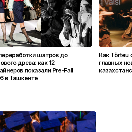
переработки шатров до
Как Törteu
ового древа: как 12
главных но
айнеров показали Pre-Fall
казахстан
6 в Ташкенте