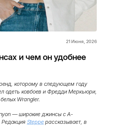
21 Июня, 2026
нсах и чем он удобнее
ренд, которому в следующем году
пел одеть ковбоев и Фредди Меркьюри,
 белых Wrangler.
nyon — широкие джинсы с А-
. Редакция
Steppe
рассказывает, в