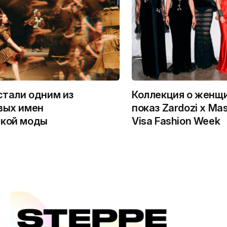
 стали одним из
Коллекция о женщи
вых имен
показ Zardozi x Ma
ской моды
Visa Fashion Week