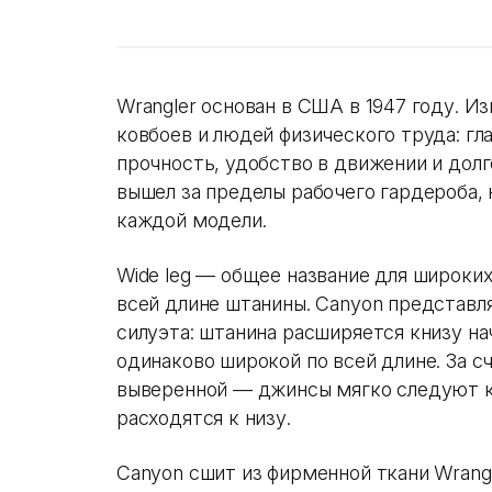
Wrangler основан в США в 1947 году. И
ковбоев и людей физического труда: г
прочность, удобство в движении и дол
вышел за пределы рабочего гардероба, 
каждой модели.
Wide leg — общее название для широки
всей длине штанины. Canyon представл
силуэта: штанина расширяется книзу нач
одинаково широкой по всей длине. За с
выверенной — джинсы мягко следуют к
расходятся к низу.
Canyon сшит из фирменной ткани Wrangl