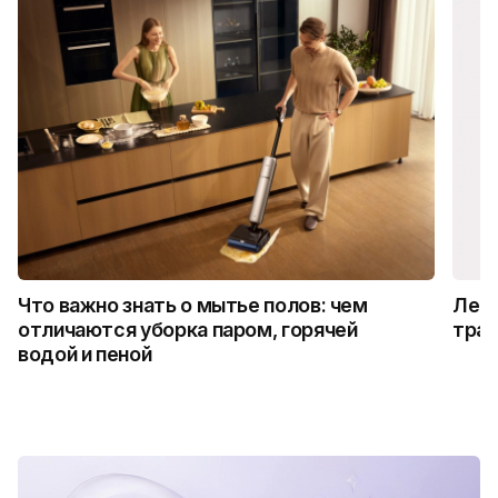
Что важно знать о мытье полов: чем
Лето
отличаются уборка паром, горячей
трад
водой и пеной