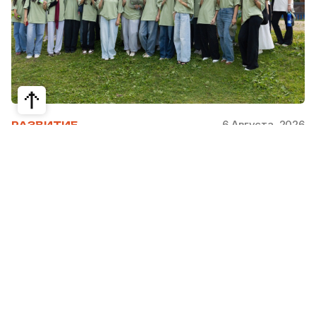
6 Августа, 2026
РАЗВИТИЕ
Школьники из Жетысая, Уральска и
Атырау разработали экопроекты для
своих регионов
31 июля в Narxoz University прошел финал Youth
Eco Camp TURAQTY JOL 7.0, национального
экологического конкурса для школьников и
студентов. Из почти 400 поданных заявок жюри
отобрало 18 команд со всей страны, которые