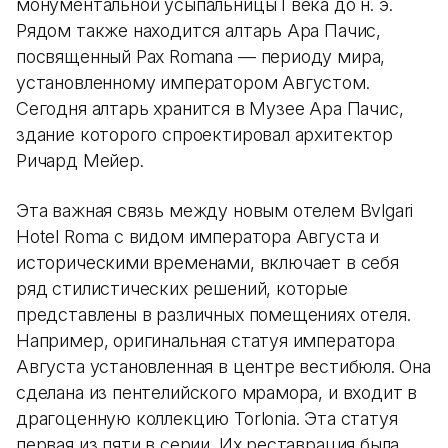
монументальной усыпальницы I века до н. э.
Рядом также находится алтарь Ара Пачис,
посвященный Pax Romana — периоду мира,
установленному императором Августом.
Сегодня алтарь хранится в Музее Ара Пачис,
здание которого спроектировал архитектор
Ричард Мейер.
Эта важная связь между новым отелем Bvlgari
Hotel Roma с видом императора Августа и
историческими временами, включает в себя
ряд стилистических решений, которые
представлены в различных помещениях отеля.
Например, оригинальная статуя императора
Августа установленная в центре вестибюля. Она
сделана из пентелийского мрамора, и входит в
драгоценную коллекцию Torlonia. Эта статуя
первая из пяти в серии. Их реставрация была