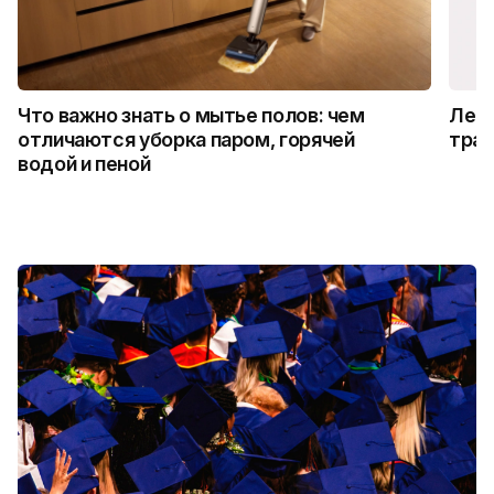
Что важно знать о мытье полов: чем
Лето
отличаются уборка паром, горячей
трад
водой и пеной