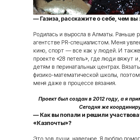
— Газиза, расскажите о себе, чем в
Родилась и выросла в Алматы. Раньше р
агентстве PR-специалистом. Меня увле
кино, спорт — все как у людей. И такж
проекте «28 петель», где люди вяжут 
детям в перинатальных центрах. Вязать
физико-математической школы, поэтом
меня даже в процессе вязания.
Проект был создан в 2012 году, а я пр
Сегодня же координир
— Как вы попали и решили участвова
«Казпочты»?
Это зов души, наверное. Я люблю помо