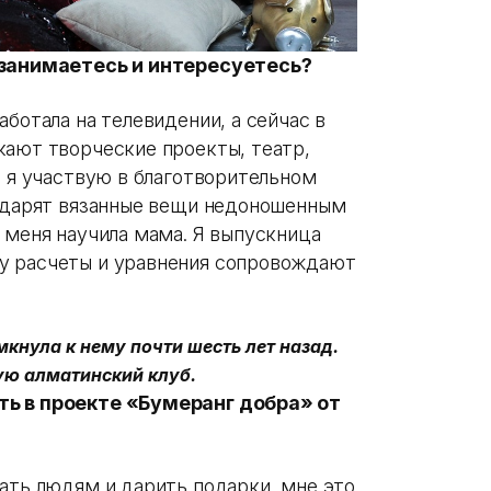
ы занимаетесь и интересуетесь?
аботала на телевидении, а сейчас в
кают творческие проекты, театр,
е я участвую в благотворительном
и дарят вязанные вещи недоношенным
 меня научила мама. Я выпускница
у расчеты и уравнения сопровождают
имкнула к нему почти шесть лет назад.
ую алматинский клуб.
ть в проекте «Бумеранг добра» от
гать людям и дарить подарки, мне это