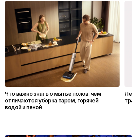
Что важно знать о мытье полов: чем
Лето
отличаются уборка паром, горячей
трад
водой и пеной