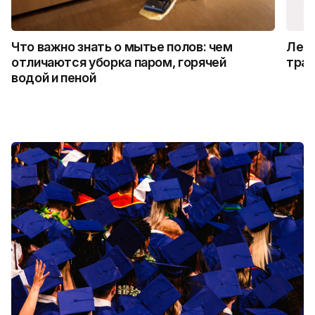
Что важно знать о мытье полов: чем
Лето
отличаются уборка паром, горячей
трад
водой и пеной