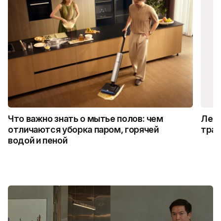
Что важно знать о мытье полов: чем
Лето
отличаются уборка паром, горячей
трад
водой и пеной