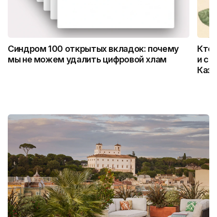
Синдром 100 открытых вкладок: почему
Кто 
мы не можем удалить цифровой хлам
и ск
Каза