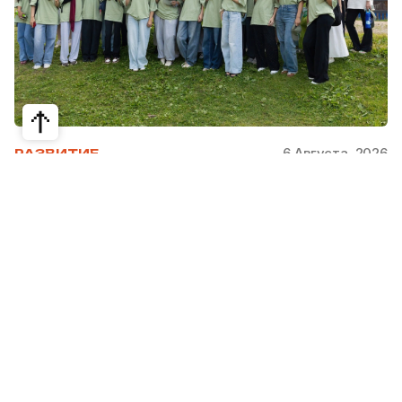
6 Августа, 2026
РАЗВИТИЕ
Школьники из Жетысая, Уральска и
Атырау разработали экопроекты для
своих регионов
31 июля в Narxoz University прошел финал Youth
Eco Camp TURAQTY JOL 7.0, национального
экологического конкурса для школьников и
студентов. Из почти 400 поданных заявок жюри
отобрало 18 команд со всей страны, которые