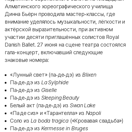
Алматинского хореографического училища
Динна Бьёрн проводила мастер‑классы, где
внимание уделялось музыкальности, лёгкости и
актёрской выразительности, при активном
участии десяти приглашённых солистов Royal
Danish Ballet. 27 июня на сцене театра состоялся
гала-концерт, включавший следующие
знаковые номера:
«Лунный свет» (па‑де‑дэ) из
Blixen
Па‑де‑дэ из
La Sylphide
Па‑де‑дэ из
Giselle
Па‑де‑дэ из
Sleeping Beauty
Белый акт (па‑де‑дэ) из
Swan Lake
«Па де сиз» и «Тарантелла» из
Napoli
Соло из
La boda tragica
(«Кровавая свадьба»)
Па‑де‑дэ из
Kermesse in Bruges