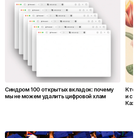
Синдром 100 открытых вкладок: почему
Кто 
мы не можем удалить цифровой хлам
и ск
Каза