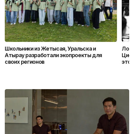
Школьники из Жетысая, Уральска и
Логи
Атырау разработали экопроекты для
Цифр
своих регионов
это 