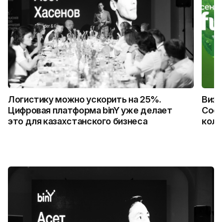
Логистику можно ускорить на 25%.
Визу
Цифровая платформа binY уже делает
Coca
это для казахстанского бизнеса
колл