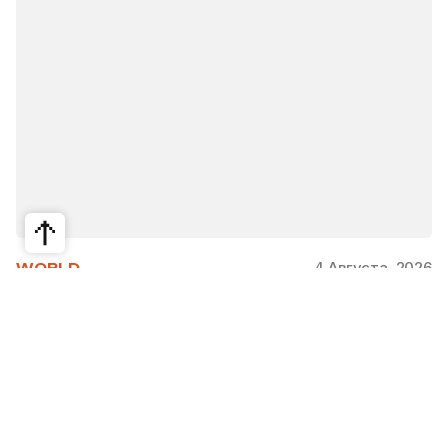
4 Августа, 2026
WORLD
Как современная юрта стала частью
крупнейшего арт-парка Европы
Может ли традиционная юрта стать
современной, не потеряв своей сути? Именно с
этого вопроса началась работа над проектом