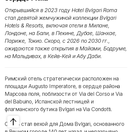
Открывшийся в 2023 году Hotel Bvlgari Roma
стал девятой жемчужиной коллекции Bvlgari
Hotels & Resorts, включая отели в Милане,
Лондоне, на Бали, в Пекине, Дубае, Шанхае,
Париже, Токио. Скоро, с 2026 по 2030 гг.,
ожидаются также открытия в Майами, Бодруме,
на Мальдивах, в Кейв-Кей и Абу Даби.
Римский отель стратегически расположен на
площади Augusto Imperatore, в сердце района
Марсова поля, поблизости от Via del Corso и Via
del Babuino, Испанской лестницей и
флагманского бутика Bvlgari на Via Condotti.
Отель стал вехой для Дома Bvlgari, основанного
в Вечном городе 140 лет назад и неразрывно