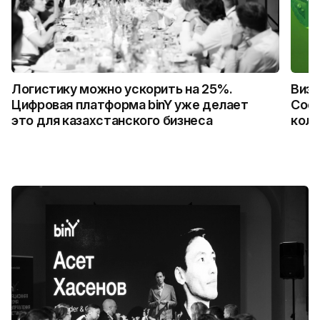
Логистику можно ускорить на 25%.
Визу
Цифровая платформа binY уже делает
Coca
это для казахстанского бизнеса
колл