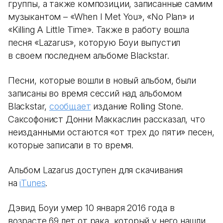
группы, а также композиции, записанные самим
музыкантом – «When I Met You», «No Plan» и
«Killing A Little Time». Также в работу вошла
песня «Lazarus», которую Боуи выпустил
в своем последнем альбоме Blackstar.
Песни, которые вошли в новый альбом, были
записаны во время сессий над альбомом
Blackstar,
сообщает
издание Rolling Stone.
Саксофонист Донни Маккаслин рассказал, что
неизданными остаются «от трех до пяти» песен,
которые записали в то время.
Альбом Lazarus доступен для скачивания
на
iTunes
.
Дэвид Боуи умер 10 января 2016 года в
возрасте 69 лет от рака, который у него нашли