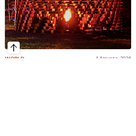
4 Августа, 2026
WORLD
Как современная юрта стала частью
крупнейшего арт-парка Европы
Может ли традиционная юрта стать
современной, не потеряв своей сути? Именно с
этого вопроса началась работа над проектом
Corten Yurt — Anti Yurt архитектурного бюро
Cogarts. Павильон представили на
международном фестивале современной